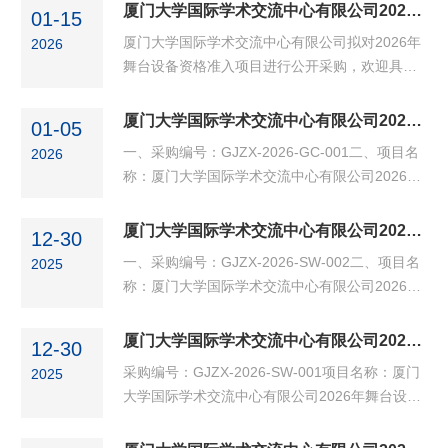
CD-001二、项目名称：车辆采购三、控制价：人
厦门大学国际学术交流中心有限公司2026年舞台设备资格准入项目采购公告（二次）
01-15
民币443200元（大写肆拾肆万叁仟贰佰元整）
厦门大学国际学术交流中心有限公司拟对2026年
2026
四、供货地点：厦门大学国际学术交流中心有限
舞台设备资格准入项目进行公开采购，欢迎具备
公司（厦门大学国际学术交流中心思明校区）
相应资格条件的供应商参加投标。一、采购编
五、供货期：中标方接到中标通知书后，根据双
号：GJZX-2026-SW-001二、项目名称：厦门大
厦门大学国际学术交流中心有限公司2026年水电、五金材料资格准入项目成交公告
方签署合同约定时间供货六、报名截止：2026年
01-05
学国际学术交流中心有限公司2026年舞台设备资
2月3日上午09:00之前通过邮件方式提交逾期视
一、采购编号：GJZX-2026-GC-001二、项目名
2026
格准入（二次）三、供货地点：厦门大学国际学
为放弃竞标机会七、...
称：厦门大学国际学术交流中心有限公司2026年
术交流中心有限公司（厦门大学思明校区、翔安
水电、五金材料资格准入三、中标资格准入供应
校区）四、供货时间：接到订单根据招标方要求
商：第一中标候选人：厦门鑫元煌商贸有限公司
厦门大学国际学术交流中心有限公司2026年广告物料资格准入项目成交公告
到指定地点。五、报名时间：2026年1月27日上
12-30
第二中标候选人：厦门永鑫峰机电有限公司第三
午10:00之前通过邮件方式提交报名函，...
一、采购编号：GJZX-2026-SW-002二、项目名
2025
中标候选人: 厦门堂庭科技有限公司特此公告。
称：厦门大学国际学术交流中心有限公司2026年
广告物料资格准入三、中标资格准入供应商：第
一中标候选人：厦门瑞丰合众文化传播有限公司
厦门大学国际学术交流中心有限公司2026年舞台设备资格准入项目流标公告
12-30
第二中标候选人：厦门奥柏林广告有限公司第三
采购编号：GJZX-2026-SW-001项目名称：厦门
2025
中标候选人: 厦门佰屹文化传媒有限公司特此公
大学国际学术交流中心有限公司2026年舞台设备
告。
资格准入因有效投标人不足三家，本项目流标。
特此公告。