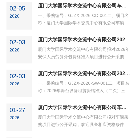
的投标人前来报名、参与竞租。一、招租项目：
厦门大学国际学术交流中心有限公司车辆采购项目成交公告
02-05
厦门大学思明校区克立楼底层店面，面积115㎡
一、采购编号：GJZX-2026-CD-001二、项目名
2026
（含公摊面积）,经营项目限定为校园超市，租金
称：厦门大学国际学术交流中心有限公司车辆采
底标价为800元/㎡。备注：本次招标无免租装修
购三、成交供应商：厦门市东南汽车贸易有限公
期。二、招租方式：面向社会公开招租。三、评
司四、成交金额：359600元特此公告。
厦门大学国际学术交流中心有限公司2026年安保人员劳务外包资格准入项目采购公告
标方式：通过综合评价，采用合理高价、择优中
02-03
标(详见评分标准及定标原则)...
厦门大学国际学术交流中心有限公司拟对2026年
2026
安保人员劳务外包资格准入项目进行公开采购，
欢迎具备相应资格条件的供应商参加投标。一、
采购编号：GJZX-2026-RL-001二、项目名称：
厦门大学国际学术交流中心有限公司2026年舞台设备租赁资格准入项目（二次）成交公告
02-03
2026年安保人员劳务外包资格准入三、服务地
一、采购编号：GJZX-2026-SW-001二、项目名
2026
点：厦门大学国际学术交流中心有限公司四、服
称：2026年舞台设备租赁资格准入（二次）三、
务时间：2026年度五、报名时间：2026年2月11
中标资格准入供应商：第一中标候选人：厦门轻
日上午9:30之前通过邮件方式提交报名函，逾期
音阁文化传媒有限公司第二中标候选人：厦门市
厦门大学国际学术交流中心有限公司车辆采购项目采购公告
视为放弃竞标机会。六、投标截止和开标时间：
01-27
星释觉文化传媒有限公司特此公告。
2026年2月12日上午9:30 七、...
厦门大学国际学术交流中心有限公司拟对车辆采
2026
购项目进行公开采购，欢迎具备相应资格条件的
供应商参加投标。一、采购编号：GJZX-2026-