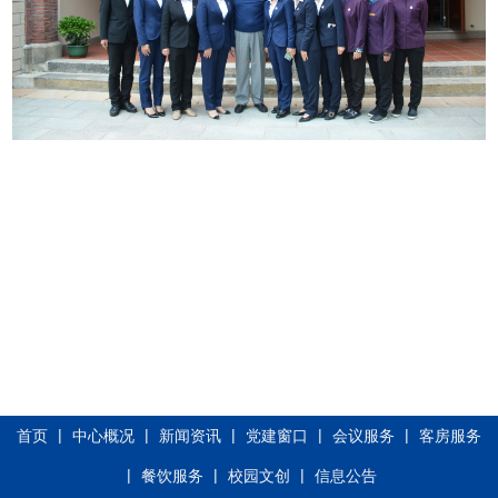
|
|
|
|
|
首页
中心概况
新闻资讯
党建窗口
会议服务
客房服务
|
|
|
餐饮服务
校园文创
信息公告