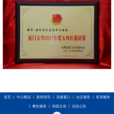
|
|
|
|
|
首页
中心概况
新闻资讯
党建窗口
会议服务
客房服务
|
|
|
餐饮服务
校园文创
信息公告