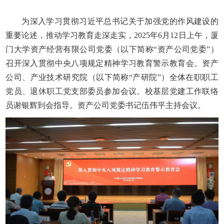
为深入学习贯彻习近平总书记关于加强党的作风建设的
重要论述，推动学习教育走深走实，2025年6月12日上午，厦
门大学资产经营有限公司党委（以下简称“资产公司党委”）
召开深入贯彻中央八项规定精神学习教育警示教育会。资产
公司、产业技术研究院（以下简称“产研院”）全体在职职工
党员、退休职工党支部委员参加会议。校基层党建工作联络
员谢银辉到会指导。资产公司党委书记伍伟平主持会议。