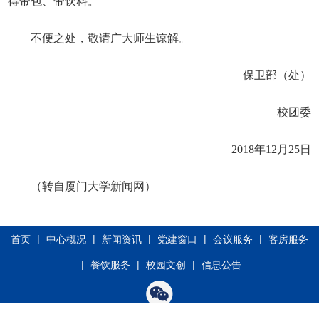
得带包、带饮料。
不便之处，敬请广大师生谅解。
保卫部（处）
校团委
2018
年
12
月
25
日
（转自厦门大学新闻网）
|
|
|
|
|
首页
中心概况
新闻资讯
党建窗口
会议服务
客房服务
|
|
|
餐饮服务
校园文创
信息公告