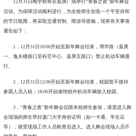
12
月
31
日
晚学校将在嘉庚广场举行
“
青春之夜
”
新年舞会
活动。为保障活动顺利进行，为全校师生创造一个平安祥和
的节日氛围，将采取交通管制、限游等措施，现将有关事项
通告如下：
1
．
12
月
31
日
18:00
开始至新年舞会结束，博学路（嘉庚
一、逸夫楼路口至科艺中心、嘉庚五路口）禁止机动车辆通
行。
2
．
12
月
31
日
12:00
开始至新年舞会结束，校园暂不接待
参观人员入校；
18:00
开始谢绝校外机动车辆驶入校园。
3
．
“
青春之夜
”
新年舞会仅限本校师生参加，请需进入舞
会现场的师生带好厦门大学身份证明（如一卡通、学生证
等），接受现场工作人员检查后进入。进入舞会现场人员不