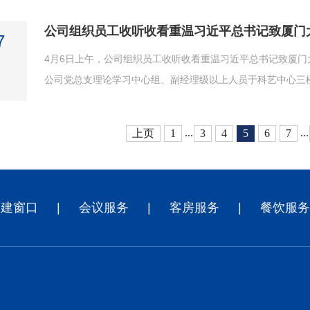
7
4月6日上午，公司组织员工收听收看重温习近平总书记致厦门
公司党总支理论学习中心组、副经理级以上人员于科艺中心三楼
...
...
上页
1
3
4
5
6
7
党建窗口
|
会议服务
|
客房服务
|
餐饮服务