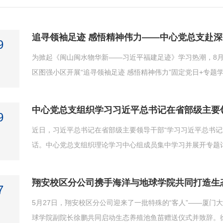
追寻领袖足迹 感悟精神伟力——中心党总支赴
9
为掀起《闽山闽水物华新——习近平福建足迹》学习热潮，8
区图强小区开展“追寻领袖足迹 感悟精神伟力”固定党日+专题学
中心党总支组织学习习近平总书记在省部级主要
9
近日，习近平总书记在省部级主要领导干部“学习习近平总书记
话。中心党总支组织理论学习中心组成员集中学习并展开专题讨论
翔安校区分公司携手海洋与地球学院共同打造生
7
5月27日，翔安校区分公司迎来了一批特殊的“客人”——厦
球学院副院长徐鹏共同启动生态养殖池鱼苗赠送仪式并致辞。徐