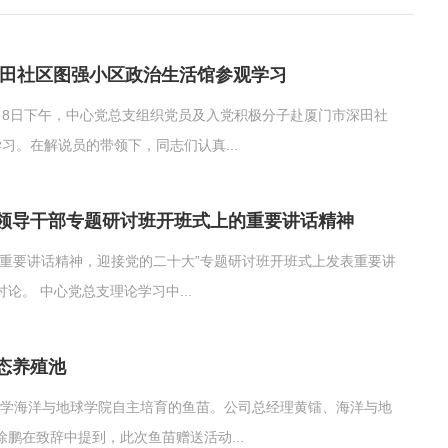
深田社区图强小区政治生活馆参观学习
月8日下午，中心党总支组织党员及入党积极分子赴厦门市深田社
习。在解说员的带领下，同志们认真...
领导干部专题研讨班开班式上的重要讲话精神
重要讲话精神，迎接党的二十大”专题研讨班开班式上发表重要讲
。 中心党总支理论学习中...
态养殖池
门大学海洋与地球学院自主培育的鱼苗。公司总经理黄镭、海洋与地
鹏在致辞中提到，此次鱼苗赠送活动...